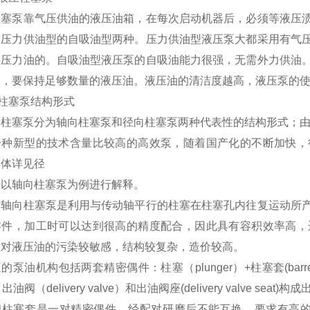
柱塞泵靠气压供油的液压油箱，在每次启动机器后，必须等液压
为压力供油型的自吸油型两种。压力供油型液压泵大都采用有气
供压力油的。自吸油型液压泵的自吸油能力很强，无需外力供油
限，要保持足够数量的液压油。液压油的清洁度越高，液压泵的
S柱塞泵结构形式
斯柱塞泵分为轴向柱塞泵和径向柱塞泵两种代表性的结构形式；
一种新型的技术含量比较高的高效泵，随着国产化的不断加快，
具体详见径
仅以轴向柱塞泵为例进行解释。
斯轴向柱塞泵是利用与传动轴平行的柱塞在柱塞孔内往复运动所
零件，加工时可以达到很高的精度配合，因此具有容积效率高，
但对液压油的污染较敏感，结构较复杂，造价较高。
泵油机构包括两套精密偶件：柱塞（plunger）+柱塞套(barrel)构成柱塞
油阀（delivery valve）和出油阀座(delivery valve seat)构成出油
和柱塞套是一对精密偶件，经配对研磨后不能互换，要求有高的精