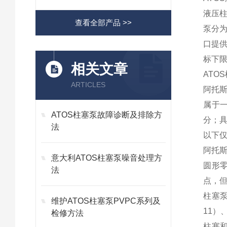
液压
查看全部产品 >>
泵分
口提
标下
相关文章
ATO
ARTICLES
阿托
属于
ATOS柱塞泵故障诊断及排除方
分；
法
以下
阿托
意大利ATOS柱塞泵噪音处理方
圆形
法
点，
柱塞泵的
维护ATOS柱塞泵PVPC系列及
11）、出
检修方法
柱塞