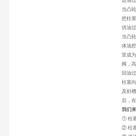
进油
当凸
把柱
供油
当凸
体油腔
室成
阀，
回油
柱塞
及斜
后，
我们来
① 柱
② 柱