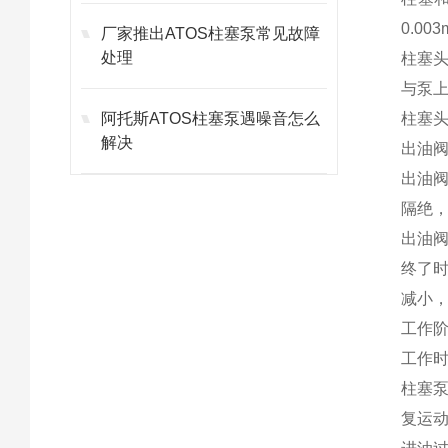
0.00
厂家推出ATOS柱塞泵常见故障
处理
柱塞
与泵
阿托斯ATOS柱塞泵遇噪音怎么
柱塞
解决
出油阀
出油
隔绝
出油
终了
减小
工作
工作
柱塞
复运