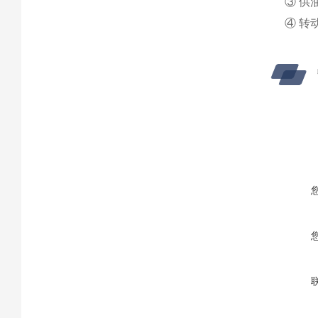
③ 供
④ 转