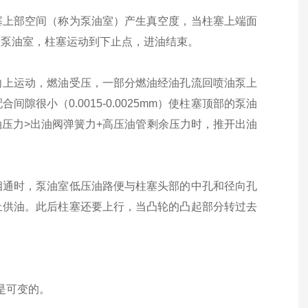
塞上部空间（称为泵油室）产生真空度，当柱塞上端面
入泵油室，柱塞运动到下止点，进油结束。
向上运动，燃油受压，一部分燃油经油孔流回喷油泵上
很小（0.0015-0.0025mm）使柱塞顶部的泵油
压力>出油阀弹簧力+高压油管剩余压力时，推开出油
相通时，泵油室低压油路便与柱塞头部的中孔和径向孔
止供油。此后柱塞还要上行，当凸轮的凸起部分转过去
是可变的。