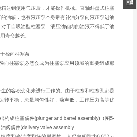
渍箱达到使用气压后，才能操作机械。直轴斜盘式柱塞
压的油箱，也有液压泵本身带有补油分泵向液压泵进油
。对于自吸油型柱塞泵，液压油箱内的油液不得低于油
使用寿命越长。
由于径向柱塞泵
径向柱塞泵必然会成为柱塞泵应用领域的重要组成部
产生的容积变化来进行工作的。由于柱塞和柱塞孔都是
运转平稳，流量均匀性好，噪声低，工作压力高等优
偶件(plunger and barrel assembly)（图5-
阀偶件(delivery valve assembly
度和光洁度和好的耐磨性，其径向间隙为0.002～