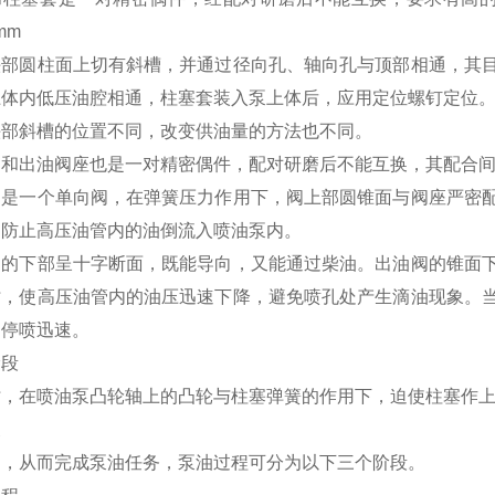
3mm
头部圆柱面上切有斜槽，并通过径向孔、轴向孔与顶部相通，其
上体内低压油腔相通，柱塞套装入泵上体后，应用定位螺钉定位
头部斜槽的位置不同，改变供油量的方法也不同。
和出油阀座也是一对精密偶件，配对研磨后不能互换，其配合间隙为
阀是一个单向阀，在弹簧压力作用下，阀上部圆锥面与阀座严密
，防止高压油管内的油倒流入喷油泵内。
阀的下部呈十字断面，既能导向，又能通过柴油。出油阀的锥面
时，使高压油管内的油压迅速下降，避免喷孔处产生滴油现象。
，停喷迅速。
阶段
时，在喷油泵凸轮轴上的凸轮与柱塞弹簧的作用下，迫使柱塞作
泵
动，从而完成泵油任务，泵油过程可分为以下三个阶段。