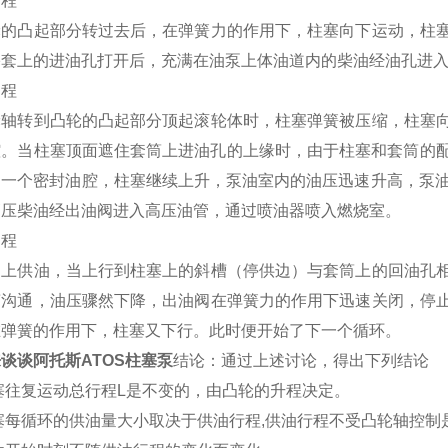
过程
轮的凸起部分转过去后，在弹簧力的作用下，柱塞向下运动，柱
塞套上的进油孔打开后，充满在油泵上体油道内的柴油经油孔进
过程
轮轴转到凸轮的凸起部分顶起滚轮体时，柱塞弹簧被压缩，柱塞
。当柱塞顶面遮住套筒上进油孔的上缘时，由于柱塞和套筒的配合间隙
为一个密封油腔，柱塞继续上升，泵油室内的油压迅速升高，泵油
高压柴油经出油阀进入高压油管，通过喷油器喷入燃烧室。
过程
向上供油，当上行到柱塞上的斜槽（停供边）与套筒上的回油孔
槽沟通，油压骤然下降，出油阀在弹簧力的作用下迅速关闭，停
在弹簧的作用下，柱塞又下行。此时便开始了下一个循环。
谈谈阿托斯ATOS柱塞泵
结论：通过上述讨论，得出下列结论
塞往复运动总行程L是不变的，由凸轮的升程决定。
塞每循环的供油量大小取决于供油行程,供油行程不受凸轮轴控制