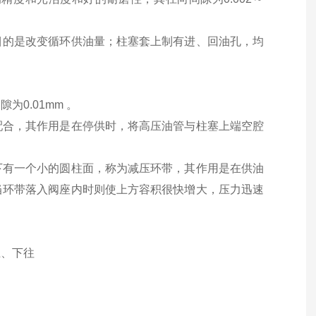
目的是改变循环供油量；柱塞套上制有进、回油孔，均
。
0.01mm 。
配合，其作用是在停供时，将高压油管与柱塞上端空腔
下有一个小的圆柱面，称为减压环带，其作用是在供油
当环带落入阀座内时则使上方容积很快增大，压力迅速
上、下往