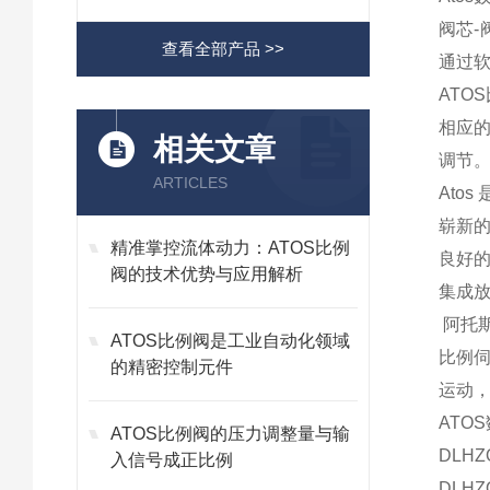
阀芯-
查看全部产品 >>
通过
ATO
相应
相关文章
调节
ARTICLES
Ato
崭新
精准掌控流体动力：ATOS比例
良好
阀的技术优势与应用解析
集成放
阿托斯
ATOS比例阀是工业自动化领域
比例
的精密控制元件
运动
ATO
ATOS比例阀的压力调整量与输
DLHZO
入信号成正比例
DLHZO