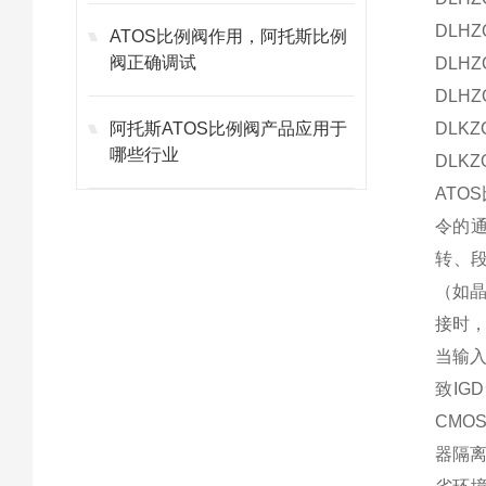
DLHZO
ATOS比例阀作用，阿托斯比例
阀正确调试
DLHZO
DLHZO
阿托斯ATOS比例阀产品应用于
DLKZO
哪些行业
DLKZO
ATO
令的通
转、
（如
接时
当输
致I
CMO
器隔离