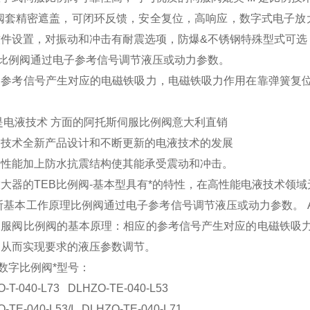
阀套精密遮盖，可闭环反馈，安全复位，高响应，数字式电子放
软件设置，对振动和冲击有耐震选项，防爆&不锈钢特殊型式可选
S比例阀通过电子参考信号调节液压或动力参数。
的参考信号产生对应的电磁铁吸力，电磁铁吸力作用在靠弹簧复
。
s 是电液技术 方面的阿托斯伺服比例阀意大利直销
的技术全新产品设计和不断更新的电液技术的发展
的性能加上防水抗震结构使其能承受震动和冲击。
大器的TEB比例阀-基本型具有*的特性，在高性能电液技术领
基本工作原理比例阀通过电子参考信号调节液压或动力参数。 ATO
伺服阀比例阀的基本原理：相应的参考信号产生对应的电磁铁吸
，从而实现要求的液压参数调节。
S数字比例阀*型号：
-T-040-L73 DLHZO-TE-040-L53
-TE-040-L53/I DLHZO-TE-040-L71