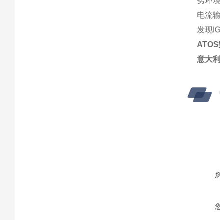
劣环
电流输
发现I
ATO
意大利