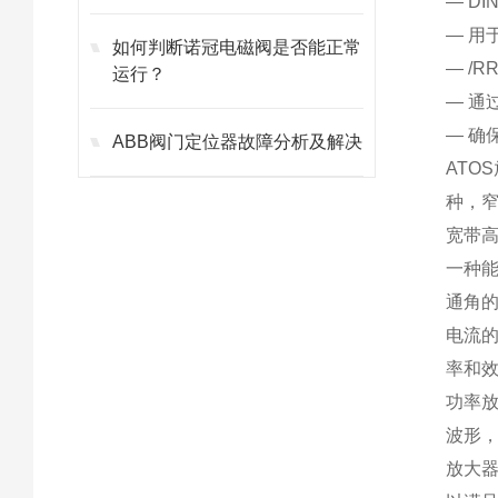
— D
— 用
如何判断诺冠电磁阀是否能正常
— /
运行？
— 通
— 确
ABB阀门定位器故障分析及解决
AT
种，
宽带
一种能
通角的
电流的
率和
功率
波形
放大