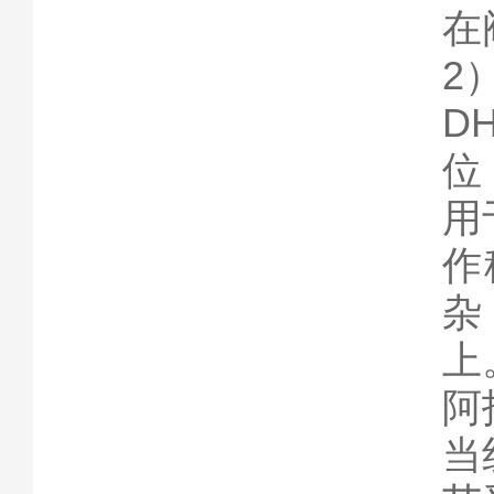
在
2
D
位
用
作
杂
上
阿
当