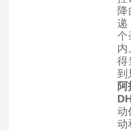
降
递
个
内
得
到
阿
D
动
动