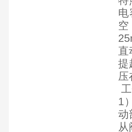
特
电
空
25
直
提
压
工
1
动
从