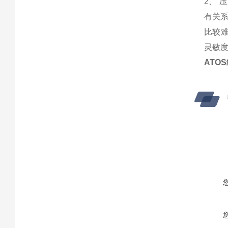
2、
有关系
比较
灵敏度
ATO