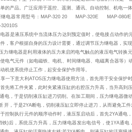
简单的产品。广泛应用于遥控、遥测、通讯、自动控制、机电一
电器常用型号：MAP-320 20 MAP-320E MAP-080/E 20
-32010S
继电器是液压系统中当流体压力达到预定值时，使电接点动作的
器件，客户根据自身的压力设计需要，通过调节压力继电器，实
OS压力继电器是利用液体的压力来启闭电气触点的液压电气转换
，使电气元件（如电磁铁、电机、时间继电器、电磁离合器等）
电动机使系统停止工作，起安全保护作用等。
分享一下意大利ATOS压力继电器使用方法，首先用于安全保护
，首先将工件夹紧，此时夹紧液压缸的右腔压力升高，当升高到压
YA通电，于是切削液压缸进刀切削。在加工期间，压力继电器微
断 开，于是2YA断电，切削液压缸立即停止进刀，从而避免工
于控制执行元件的顺序动作时，液压泵启动后，首先2YA通电
挡铁)后，系统压力升高，压力继电器发出电信号，使1YA通
也通电，液压缸的活塞快速右移;若3YA断电，则液压缸的活塞