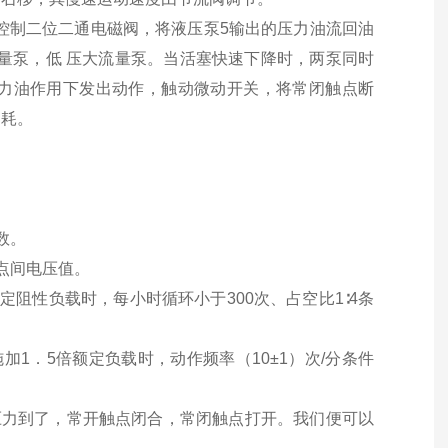
控制二位二通电磁阀，将液压泵5输出的压力油流回油
流量泵，低 压大流量泵。当活塞快速下降时，两泵同时
力油作用下发出动作，触动微动开关，将常闭触点断
消耗。
数。
点间电压值。
阻性负载时，每小时循环小于300次、占空比1∶4条
1．5倍额定负载时，动作频率（10±1）次/分条件
压力到了，常开触点闭合，常闭触点打开。我们便可以