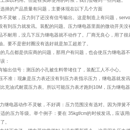
序上加以利用。但是在实际使用的时候，我们会碰到一些问题。
是选择的产品质量有问题，主要体现在以下几个方面
作不灵敏，压力到了还没有信号输出。这是制造上有问题，servopi
还没有到压力就发讯。装配的问题。压力继电器里面的微动开关没
产品不耐用，没几下压力继电器就不动作了。厂商无良心，用了很
漏油。要不是密封圈没有选好就是加工超差了。
列的几点都是供应商的问题，那用户有问题，也会使压力继电器
错误：
没有输出信号：测压的小孔被生料带堵住了，装配工人不小心。
测压不准：现象是压力表还没有到压力表指示压力，继电器就发
比充油式耐震压力表。所以可能压力表才跑到10M，压力继电器
：
 压力继电器动作不灵敏，不好调：压力范围没有选对。因为弹簧
适的压力等级。举个例子：要在 35kgf/cm的时候发讯，应该用
用了。