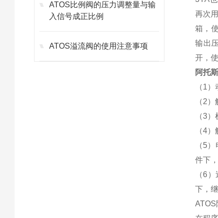
ATOS比例阀的压力调整量与输
再次
入信号成正比例
箱，使
输出
ATOS溢流阀的使用注意事项
开，
阿托
（1
（2
（3
（4
（5）
件下
（6）
下，
AT