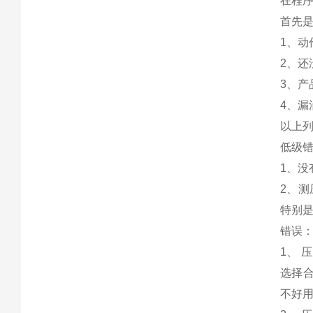
在程
首先
1、动
2、
3、
4、
以上
低级
1、
2、
特别是
错误
1、
选择合
不好