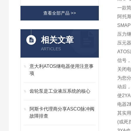
一款
查看全部产品 >>
阿托斯继
SMAP
压力
相关文章
压元
ARTICLES
AT
信号
意大利ATOS继电器使用注意事
关闭
项
为您
动后
齿轮泵是工业液压系统的核心
使2
电器2
阿斯卡代理商分享ASCO脉冲阀
其实用
故障排查
(或死
3YA