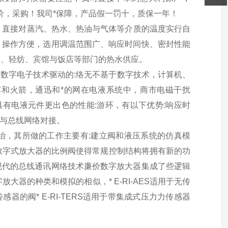
询价，采购！我司*保障，产品假一罚十，质保一年！
量，直接对蒸汽、热水、热油与气体等介质的温度实行自
，操作方便，选用调温范围广、响应时间快、密封性能
品、轻纺、宾馆与饭店等部门的热水供应。
由数字电子技术驱动的:络无不基于数字技术，计算机、
和火箭，通迅和*的网在电液系统中，商市电磁干扰
具有电液元件更出色的性能:游环，有以下优势:响应时
接与总线网络对接。
前治，其所做的工作主要有:建立阀和液压系统的仿真模
数字式放大器的比例阀使得常规控制结构将拥有新的功
现代的总线通讯网络技术廉价数字放大器集成了些逻辑
放大器的种类和模拟的相似，* E-RI-AES适用于无传
B乐传感器的阀* E-RI-TERS适用于带集成式压力力传感器