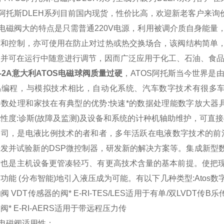
S阿托斯DLEH系列目前国内现货，性价比高，欢迎新老客户来
S电磁阀大的特点是只需普通220V电源，利用被调介质自身能
节和控制，亦可使用在防止对过热或热交换场合，该阀结构简单
，并可在运行中随意进行调节，因而广泛应用于化工、石油、食
H-2A意大利ATOS电磁球阀质量过硬
，ATOS阿托斯当今世界是
易编程，与模拟技术相比，自动化系统、汽车数字技术有很多车
数处理和家技在有典型的优势:快速*的数据处理能数字放大器
性度:诊斯(故障及监测)及设备和系统的计种机轴助维护，可直
s公司，是电液比例技术的者和者，多年活跃在电液数字技术的
开发并试验新的DSP微控制器，研发新的解决方案等。集成新型
这也是主机设备更管凑轻巧、有更高技术含量的基本前提。使把
功能 (分布智能)地引入液压成为可能。有以下几种类型:Atos数字
阀 VDT传感器的阀* E-RI-TES/LES适用于有单/双LVDT传
阀* E-RI-AERS适用于带远程压力传
S电磁阀适用性：