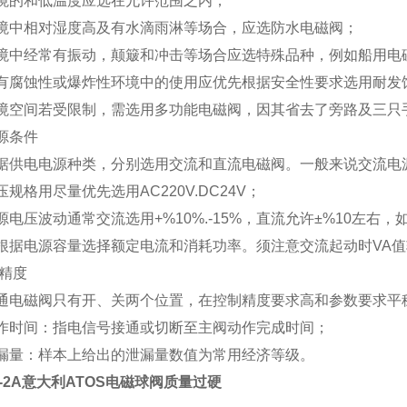
环境的和低温度应选在允许范围之内；
环境中相对湿度高及有水滴雨淋等场合，应选防水电磁阀；
环境中经常有振动，颠簸和冲击等场合应选特殊品种，例如船用电
在有腐蚀性或爆炸性环境中的使用应优先根据安全性要求选用耐发
环境空间若受限制，需选用多功能电磁阀，因其省去了旁路及三只
源条件
根据供电电源种类，分别选用交流和直流电磁阀。一般来说交流电
压规格用尽量优先选用AC220V.DC24V；
源电压波动通常交流选用+%10%.-15%，直流允许±%10左右
应根据电源容量选择额定电流和消耗功率。须注意交流起动时VA
制精度
普通电磁阀只有开、关两个位置，在控制精度要求高和参数要求平
动作时间：指电信号接通或切断至主阀动作完成时间；
泄漏量：样本上给出的泄漏量数值为常用经济等级。
H-2A意大利ATOS电磁球阀质量过硬