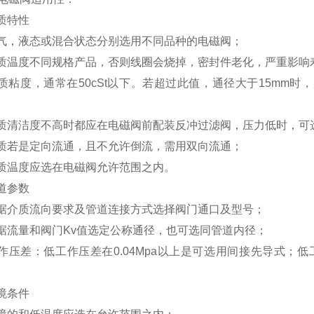
质特性
质气，液态或混合状态分别选用不同品种的电磁阀；
介质温度不同规格产品，否则线圈会烧掉，密封件老化，严重影响
质粘度，通常在50cSt以下。若超过此值，通径大于15mm时
介质清洁度不高时都应在电磁阀前配装反冲过滤阀，压力低时，可
介质若是定向流通，且不允许倒流，需用双向流通；
介质温度应选在电磁阀允许范围之内。
道参数
根据介质流向要求及管道连接方式选择阀门通口及型号；
据流量和阀门Kv值选定公称通径，也可选同管道内径；
作压差：低工作压差在0.04Mpa以上是可选用间接先导式
境条件