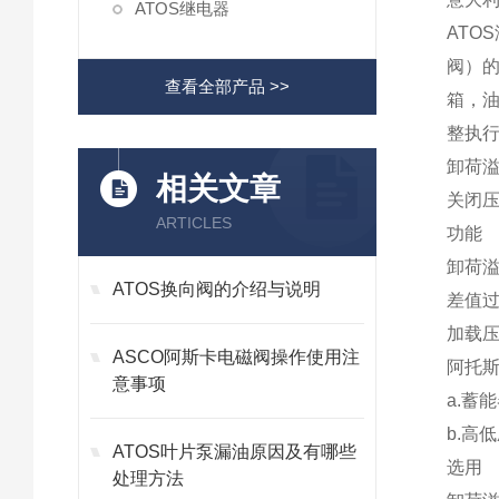
ATOS继电器
ATO
阀）
查看全部产品 >>
箱，
整执
卸荷
相关文章
关闭
ARTICLES
功能
卸荷
ATOS换向阀的介绍与说明
差值
加载
ASCO阿斯卡电磁阀操作使用注
阿托
意事项
a.蓄
b.高
ATOS叶片泵漏油原因及有哪些
选用
处理方法