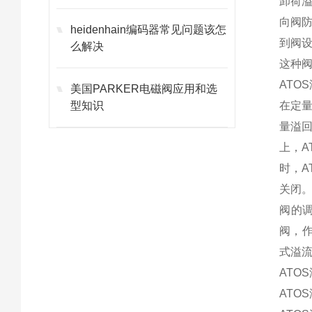
卸荷
向阀
heidenhain编码器常见问题该怎
到阀设
么解决
这种
ATO
美国PARKER电磁阀应用和选
型知识
在定
量溢
上，
时，
关闭
阀的
阀，作
式溢流
ATOS
ATOS液