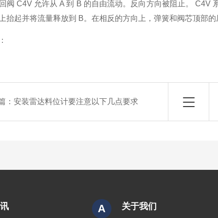
回阀 C4V 允许从 A 到 B 的自由流动。反向方向被阻止。 C
上抬起并将流量释放到 B。在相反的方向上，弹簧和阀芯顶部
：
篇：
安装雷达料位计要注意以下几点要求
资讯
关于我们
A