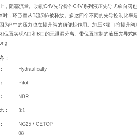
上，阻塞流量。
功能C4V先导操作
C4V系列液压先导式单向阀
X时，环形室从B流到A被释放。多达四个不同的先导控制比率
因为B中的压力也在提升阀的顶部起作用。加压X端口将提升阀
闭位置实现A口和B口的无泄漏分离。
带位置控制的液压先导式阀
格：
：
Hydraulically
：
Pilot
：
NBR
比：
3:1
：
NG25 / CETOP
08