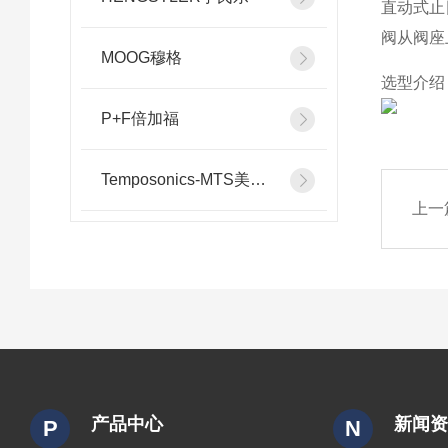
直动式止
阀从阀座
MOOG穆格
选型介绍
P+F倍加福
Temposonics-MTS美斯特
上一
产品中心
新闻
P
N