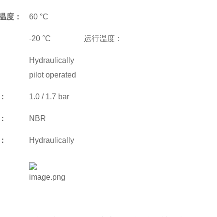
温度：
60 °C
-20 °C
运行温度：
Hydraulically
pilot operated
：
1.0 / 1.7 bar
：
NBR
：
Hydraulically