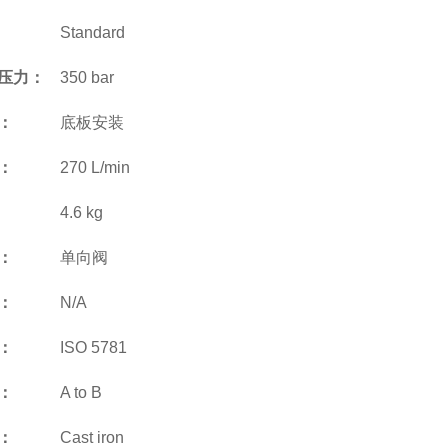
Standard
压力：
350 bar
：
底板安装
：
270 L/min
4.6 kg
：
单向阀
：
N/A
：
ISO 5781
：
A to B
：
Cast iron