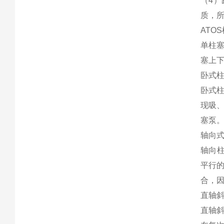
（4
质，
ATO
单柱
塞上
卧式
卧式
现吸
塞泵
轴向
轴向柱
平行
合，
直轴
直轴