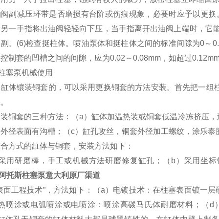
油阀副减压环带是否磨损有台阶或伤痕现象，必要时应予以更换。
用另一手指将出油阀轻轻向下压，当手指离开出油阀上端时，它
副。(6)检查挺柱体。喷油泵体和挺柱体之间的标准间隙为0～0.0
控制套的凹槽之间的间隙，应为0.02～0.08mm，如超过0.12
S柱塞泵机械使用
缸体镶装铜套的，可以采用更换铜套的方法安装。首先把一组柱
径。
安装铜套的三种方法：（a）缸体加温热装或铜套低温冷冻挤压，
套外径表面有沟槽；（c）缸孔攻丝，铜套外径加工螺纹，涂乐泰
结合方式的缸体与铜套，安装方法如下：
）采用研磨棒，手工或机械方法研磨修复缸孔；（b）采用坐标
S阿托斯柱塞泵意大利原厂渠道
表面工程技术”，方法如下：（a）电镀技术：在柱塞表面镀一
）热喷涂或电弧喷涂或电喷涂：喷涂高碳马氏体耐磨材料；（d