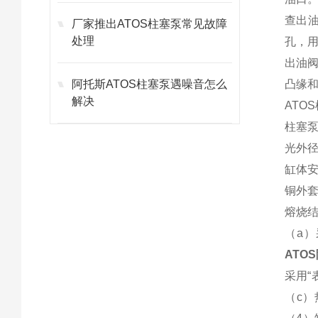
查出
厂家推出ATOS柱塞泵常见故障
处理
孔，
出油阀
阿托斯ATOS柱塞泵遇噪音怎么
凸缘和
解决
ATO
柱塞泵
光外
缸体
铜外
熔烧
（a
ATO
采用“
（c