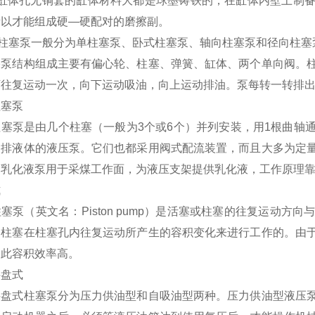
）缸体孔无铜套的缸体材料大都是球墨铸铁的，在缸体内壁上制
所以才能组成硬—硬配对的磨擦副。
S柱塞泵一般分为单柱塞泵、卧式柱塞泵、轴向柱塞泵和径向柱塞
塞泵结构组成主要有偏心轮、柱塞、弹簧、缸体、两个单向阀。
下往复运动一次，向下运动吸油，向上运动排油。泵每转一转排
柱塞泵
柱塞泵是由几个柱塞（一般为3个或6个）并列安装，用1根曲轴
、排液体的液压泵。它们也都采用阀式配流装置，而且大多为定
。乳化液泵用于采煤工作面，为液压支架提供乳化液，工作原理
式
塞泵（英文名：Piston pump）是活塞或柱塞的往复运动
的柱塞在柱塞孔内往复运动所产生的容积变化来进行工作的。由
因此容积效率高。
斜盘式
斜盘式柱塞泵分为压力供油型和自吸油型两种。压力供油型液压