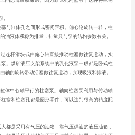
备非晶态薄膜或涂层。因为缸体孔内壁有了这种特殊物
泵。
柱塞与缸体孔之间形成密闭容积。偏心轮旋转一转，柱
出的油液体积称为排量，排量只与泵的结构参数有关。
通过连杆滑块或由偏心轴直接推动柱塞做往复运动，实
量泵。煤矿液压支架系统中的乳化液泵一般都是卧式柱
靠曲轴的旋转带动活塞做往复运动，实现吸液和排液。
方向与缸体中心轴平行的柱塞泵。轴向柱塞泵利用与传动轴
于柱塞和柱塞孔都是圆形零件，可以达到很高的精度配
泵大都是采用有气压的油箱，靠气压供油的液压油箱，