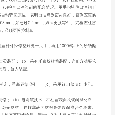
(5)检查出油阀副的配合情况。用手指堵住出油阀下
能自动弹回原位，表明出油阀副密封良好，否则应更换
3mm，如超过0.2mm ，则应更换零件。(7)检查柱塞
mm，必须更换控制套
塞杆外径修整到统一尺寸，再用1000#以上的砂纸抛
过盈装配；（b）采有乐泰胶粘着装配，这咱方法要求
胶后，旋入装配。
镗床，重新镗缸体孔；（c）采用铰刀修复缸体孔。
层硬铬；（b）电刷镀技术：在柱塞表面刷镀耐磨材料；
）激光熔敷：在柱塞表面熔敷高硬度耐磨合金粉末。