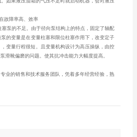
械。如果液压油箱的气压不足时就启动机器，会对液压
。
在故障率高、效率
向柱塞泵的不足。由于径向泵结构上的特点，固定了轴配
短泵的变量是在变量柱塞和限位柱塞作用下，改变定子
同），变量行程很短。且变量机构设计为高压操纵，由控
塞泵滑靴偏磨的问题。使其抗冲击能力大幅度提高。
，专业的销售和技术服务团队，凭着多年经营经验，熟