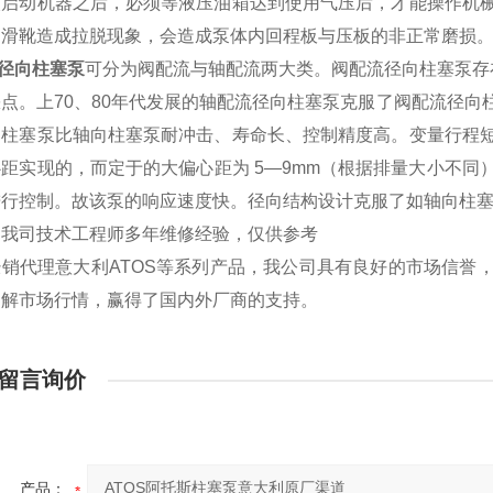
次启动机器之后，必须等液压油箱达到使用气压后，才能操作机
的滑靴造成拉脱现象，会造成泵体内回程板与压板的非正常磨损
S径向柱塞泵
可分为阀配流与轴配流两大类。阀配流径向柱塞泵存
点。上70、80年代发展的轴配流径向柱塞泵克服了阀配流径
向柱塞泵比轴向柱塞泵耐冲击、寿命长、控制精度高。变量行程
距实现的，而定于的大偏心距为 5—9mm（根据排量大小不
进行控制。故该泵的响应速度快。径向结构设计克服了如轴向柱
是我司技术工程师多年维修经验，仅供参考
经销代理意大利ATOS等系列产品，我公司具有良好的市场信誉
了解市场行情，赢得了国内外厂商的支持。
留言询价
产品：