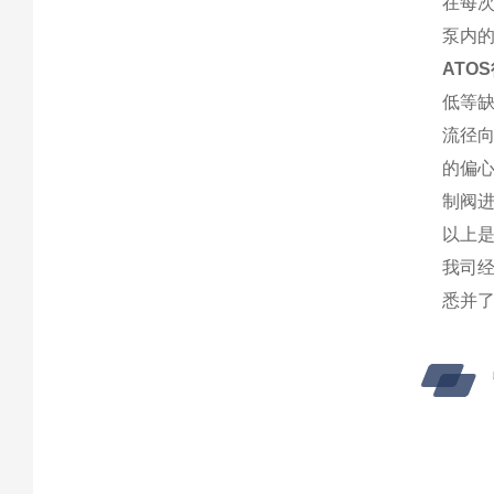
在每
泵内
ATO
低等缺
流径
的偏心
制阀
以上
我司
悉并