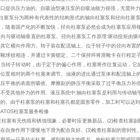
油口提供压力油的。自吸油型液压泵的自吸油能力很强，无需外
OS柱塞泵分为两种有代表性的结构形式的轴向柱塞泵和径向柱塞
泵，随着国产化的不断加快，径向柱塞泵必然会成为柱塞泵应用
向与驱动轴垂直的柱塞泵。径向柱塞泵工作原理:驱动扭矩由驱
受其它横向作用力。转子装在配流轴上。位于转子中的径向布置
滑靴球铰相连，并通过卡簧锁定。二个保持环将滑靴卡在行程定
。当转子转动时，由于定于的偏心作用，柱塞将作往复运动，它
向位置相对的两个柱塞来调节。油液的进出通过泵体和配流轴上
静压平衡的表面所吸收。摩擦副的静压平衡采取了过平衡压力补
，不受其他外力的作用。液压系统中:轴向柱塞泵是利用与传动轴
作的。由于柱塞泵的柱塞和柱塞孔都是圆形零件，加工时可以达到
ATOS柱塞泵服务检修
检查柱塞有无伤痕和锈蚀现象，必要时应更换新品。(2)检查柱塞
在自身作用下缓慢地下滑为配合良好。(3)检查柱塞副的密封
用另一只手拉出柱塞，感到有较大的吸力，放松柱塞立即缩回原