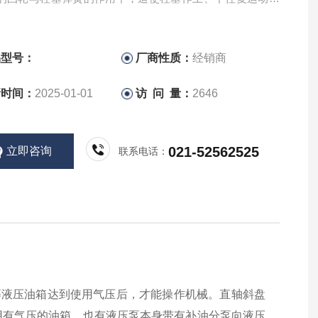
成泵油任务，泵油过程可分为以下两个阶段。ATOS阿托斯柱
大利原厂渠道
品型号：
厂商性质：
经销商
新时间：
2025-01-01
访 问 量：
2646
021-52562525
立即咨询
联系电话：
等液压油箱达到使用气压后，才能操作机械。直轴斜盘
用有气压的油箱，也有液压泵本身带有补油分泵向液压