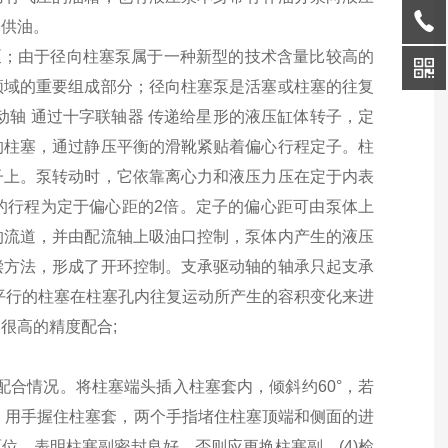
力供油。
泵；由于径向柱塞泵属于一种新型的技术含量比较高的
领域的重要组成部分；径向柱塞泵是活塞或柱塞的往复
动轴 通过十字联轴器 传递给星形的液压缸体转子，定
的柱塞，通过静压平衡的滑靴紧贴着偏心行程定子。柱
子上。泵转动时，它依靠离心力和液压力压在定于内表
的行程为定于偏心距的2倍。定子的偏心距可由泵体上
的流道，并由配流轴上吸油口控制，泵体内产生的液压
偿方法，形成了开环控制。支承驱动轴的轴承只起支承
平行的柱塞在柱塞孔内往复运动所产生的容积变化来进
很高的精度配合;
副配合情况。将柱塞端头插入柱塞套内，倾斜约60°，若
性。用手握住柱塞套，两个手指堵住柱塞顶端和侧面的进
位，表明柱塞副密封良好，否则应更换柱塞副。(4)检