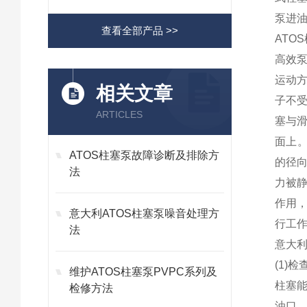
泵进
查看全部产品 >>
AT
高效
运动方
相关文章
子不
ARTICLES
塞与
面上
ATOS柱塞泵故障诊断及排除方
的径
法
力被
作用
意大利ATOS柱塞泵噪音处理方
行工
法
意大利
(1)
维护ATOS柱塞泵PVPC系列及
柱塞能
检修方法
油口。