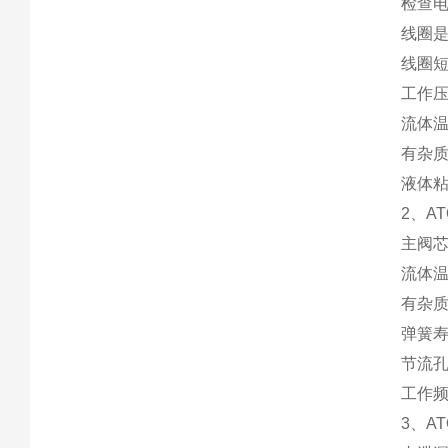
检查电
线圈
线圈
工作
流体
有杂
液体
2、A
主阀
流体
有杂
弹簧
节流
工作
3、A