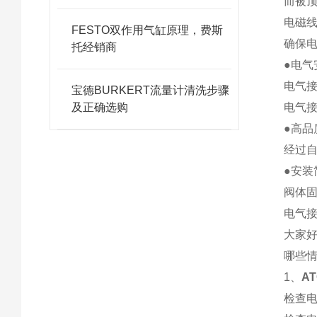
而被
电磁
FESTO双作用气缸原理，费斯
确保
托经销商
●电气
电气
宝德BURKERT流量计清洗步骤
及正确选购
电气
●高品
经过自
●安装
阀体
电气
大家
哪些
1、
A
检查