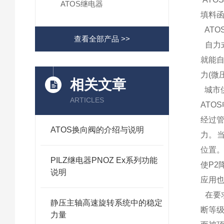
ATOS继电器
填料
ATO
查看全部产品 >>
自力
就能
力(微
相关文章
城市供
ARTICLES
ATO
经过
ATOS换向阀的介绍与说明
力。
位置
PILZ继电器PNOZ Ex系列功能
使P2
说明
应用
在要
静压主轴高速旋转系统中的稳定
断等
力量