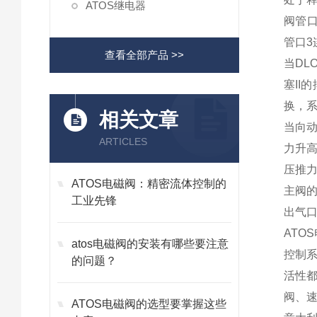
ATOS继电器
阀管口
管口3
查看全部产品 >>
当DL
塞II
换，
相关文章
当向
ARTICLES
力升
压推
ATOS电磁阀：精密流体控制的
主阀的
工业先锋
出气口
AT
atos电磁阀的安装有哪些要注意
控制
的问题？
活性
阀、
ATOS电磁阀的选型要掌握这些