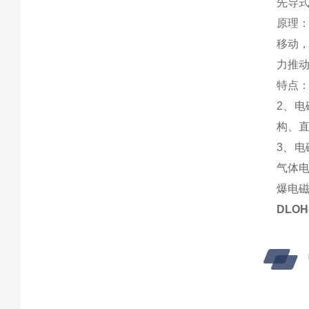
先导
原理
移动
力推
特点
2、
构、
3、
气体
爆电
DLO