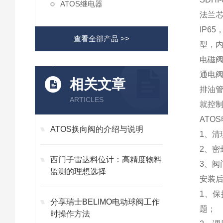
ATOS继电器
法兰
IP6
查看全部产品 >>
型，内
电磁
通电
相关文章
排油
ARTICLES
就控
ATO
ATOS换向阀的介绍与说明
1、
2、
西门子雷达料位计：高精度物料
3、
监测的理想选择
安装
1、
分享瑞士BELIMO电动球阀工作
题；
时操作方法