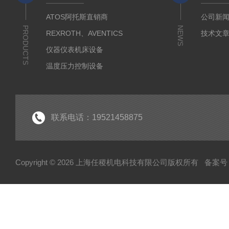
ATOS阿托斯直销商
公司新
PRODUCTS
NEWS
REXROTH、AVENTICS
技术文
仪器仪表机床设备
温度压力控制设备
流体输送传动设备
液压测试仪器设备
液压润滑工业设备
联系电话：19521458875
气动元件自动化设备
半导体工业应用设备
Copyright © 2026 上海任稷机电科技有限公司版权所有
备案号：
HYPROSTATIK海浮乐
HYDAC贺德克
PARKER派克
VICKERS威格士