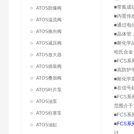
■带集成
ATOS防爆阀
■内置传
ATOS溢流阀
■通过电
ATOS换向阀
■晶体管
ATOS减压阀
■耐化学
哈氏合金
ATOS放大器
■FCS系
ATOS插装阀
■高防护
ATOS叠加阀
■耐化学
■在信号
ATOS叶片泵
■FCS系
ATOS油泵
范围介于1 
ATOS柱塞泵
■FCS系
■
FCS系
ATOS油缸
计