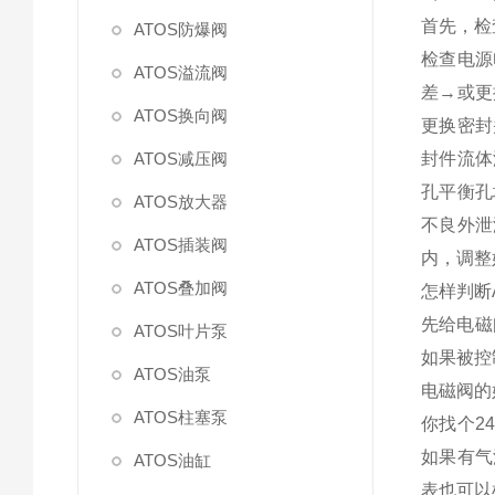
首先，检
ATOS防爆阀
检查电源
ATOS溢流阀
差→或更
ATOS换向阀
更换密封
ATOS减压阀
封件流体
孔平衡孔
ATOS放大器
不良外泄
ATOS插装阀
内，调整
ATOS叠加阀
怎样判断
先给电磁
ATOS叶片泵
如果被控
ATOS油泵
电磁阀的
ATOS柱塞泵
你找个2
如果有气
ATOS油缸
表也可以