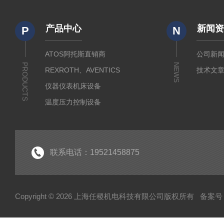
产品中心
新闻
P
N
ATOS阿托斯直销商
公司新
PRODUCTS
NEWS
REXROTH、AVENTICS
技术文
仪器仪表机床设备
温度压力控制设备
流体输送传动设备
液压测试仪器设备
液压润滑工业设备
联系电话：19521458875
气动元件自动化设备
半导体工业应用设备
Copyright © 2026 上海任稷机电科技有限公司版权所有
备案号：
HYPROSTATIK海浮乐
HYDAC贺德克