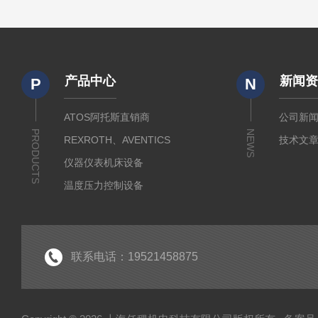
产品中心
新闻
P
N
ATOS阿托斯直销商
公司新
PRODUCTS
NEWS
REXROTH、AVENTICS
技术文
仪器仪表机床设备
温度压力控制设备
流体输送传动设备
液压测试仪器设备
液压润滑工业设备
联系电话：19521458875
气动元件自动化设备
半导体工业应用设备