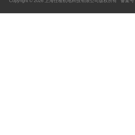
Copyright © 2026 上海任稷机电科技有限公司版权所有
备案号：
HYPROSTATIK海浮乐
HYDAC贺德克
PARKER派克
VICKERS威格士
BURKERT宝德
NORGREN诺冠
HENGSTLER亨氏乐
MOOG穆格
P+F倍加福
Temposonics-MTS美斯特