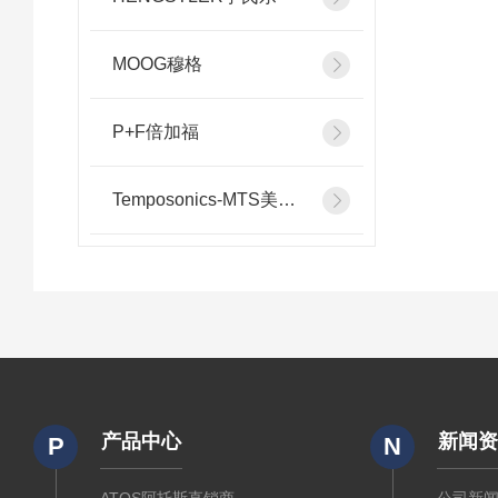
MOOG穆格
P+F倍加福
Temposonics-MTS美斯特
产品中心
新闻
P
N