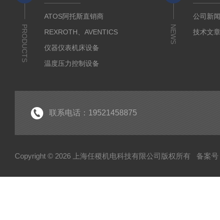
ATOS阿托斯直销商
公司新
PRODUCTS
NEWS
REXROTH、AVENTICS
技术文
仪器仪表机床设备
温度压力控制设备
流体输送传动设备
液压测试仪器设备
液压润滑工业设备
联系电话：19521458875
气动元件自动化设备
半导体工业应用设备
Copyright © 2026 上海任稷机电科技有限公司版权所有
备案号：
HYPROSTATIK海浮乐
HYDAC贺德克
PARKER派克
VICKERS威格士