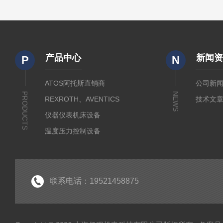
产品中心
新闻
P
N
ATOS阿托斯直销商
公司新
PRODUCTS
NEWS
REXROTH、AVENTICS
技术文
仪器仪表机床设备
温度压力控制设备
流体输送传动设备
液压测试仪器设备
液压润滑工业设备
联系电话：19521458875
气动元件自动化设备
半导体工业应用设备