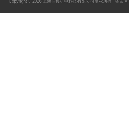
Copyright © 2026 上海任稷机电科技有限公司版权所有
备案号：
HYPROSTATIK海浮乐
HYDAC贺德克
PARKER派克
VICKERS威格士
BURKERT宝德
NORGREN诺冠
HENGSTLER亨氏乐
MOOG穆格
P+F倍加福
Temposonics-MTS美斯特