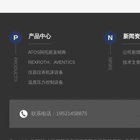
产品中心
新闻
P
N
ATOS阿托斯直销商
公司新
PRODUCTS
NEWS
REXROTH、AVENTICS
技术文
仪器仪表机床设备
温度压力控制设备
流体输送传动设备
液压测试仪器设备
液压润滑工业设备
联系电话：19521458875
气动元件自动化设备
半导体工业应用设备