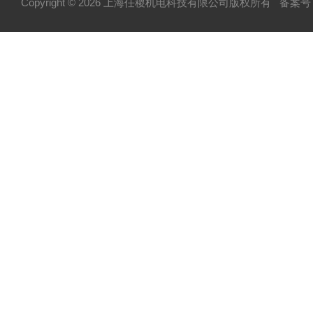
Copyright © 2026 上海任稷机电科技有限公司版权所有
备案号：
HYPROSTATIK海浮乐
HYDAC贺德克
PARKER派克
VICKERS威格士
BURKERT宝德
NORGREN诺冠
HENGSTLER亨氏乐
MOOG穆格
P+F倍加福
Temposonics-MTS美斯特