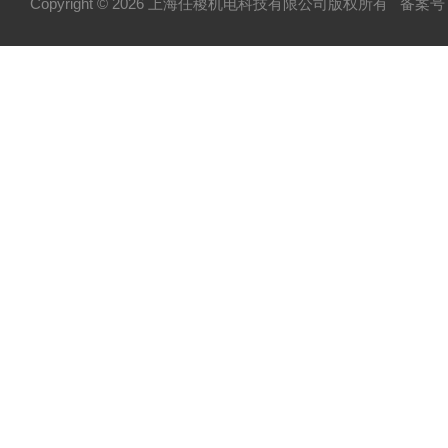
Copyright © 2026 上海任稷机电科技有限公司版权所有
备案号：
HYPROSTATIK海浮乐
HYDAC贺德克
PARKER派克
VICKERS威格士
BURKERT宝德
NORGREN诺冠
HENGSTLER亨氏乐
MOOG穆格
P+F倍加福
Temposonics-MTS美斯特