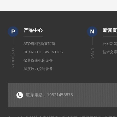
产品中心
新闻
P
N
ATOS阿托斯直销商
公司新
PRODUCTS
NEWS
REXROTH、AVENTICS
技术文
仪器仪表机床设备
温度压力控制设备
流体输送传动设备
液压测试仪器设备
液压润滑工业设备
联系电话：19521458875
气动元件自动化设备
半导体工业应用设备