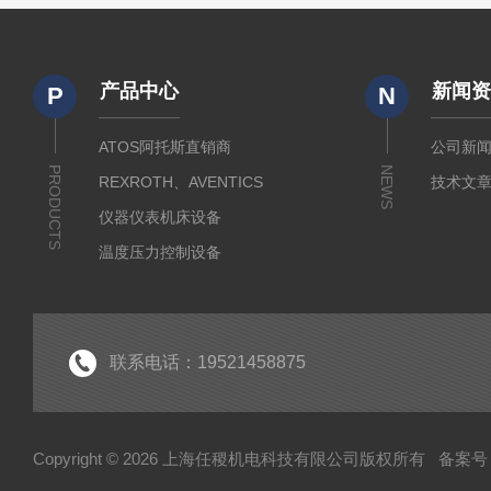
产品中心
新闻
P
N
ATOS阿托斯直销商
公司新
PRODUCTS
NEWS
REXROTH、AVENTICS
技术文
仪器仪表机床设备
温度压力控制设备
流体输送传动设备
液压测试仪器设备
液压润滑工业设备
联系电话：19521458875
气动元件自动化设备
半导体工业应用设备
Copyright © 2026 上海任稷机电科技有限公司版权所有
备案号：
HYPROSTATIK海浮乐