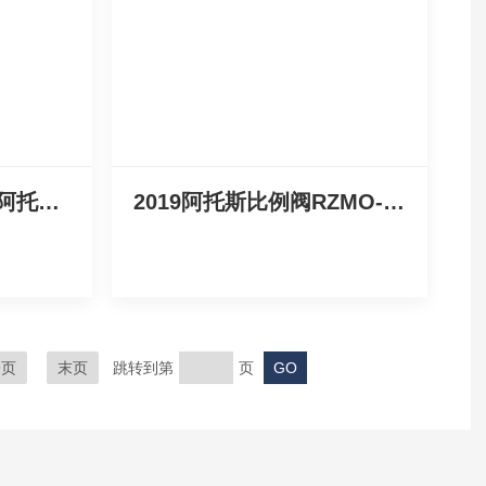
ATOS油泵新年优惠-阿托斯液压泵
2019阿托斯比例阀RZMO-TERS-PS*
一页
末页
跳转到第
页