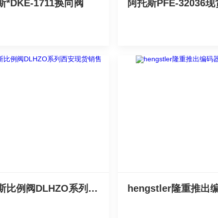
*DKE-1711换向阀
阿托斯比例阀DLHZO系列西安现货销售