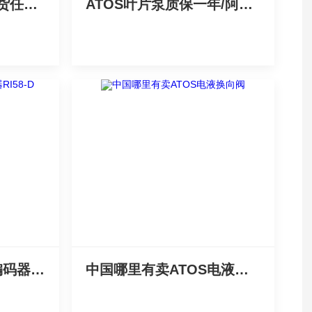
阿托斯PFE-32036现货任性卖
ATOS叶片泵质保一年/阿托斯中国供应
hengstler隆重推出编码器RI58-D
中国哪里有卖ATOS电液换向阀