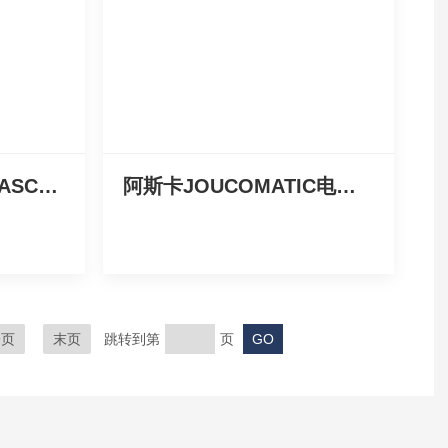
SCG353A051高品质ASCO脉冲阀任稷优势价
阿斯卡JOUCOMATIC电磁阀上海销售处
一页
末页
跳转到第
页