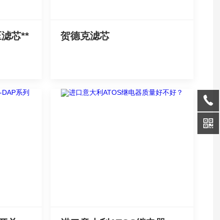
滤芯**
贺德克滤芯