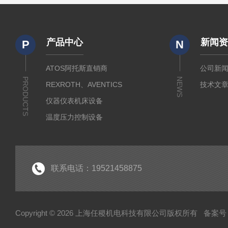
产品中心
新闻
P
N
ATOS阿托斯直销商
公司新
PRODUCTS
NEWS
REXROTH、AVENTICS
技术文
仪器仪表机床设备
温度压力控制设备
流体输送传动设备
液压测试仪器设备
液压润滑工业设备
联系电话：19521458875
气动元件自动化设备
半导体工业应用设备
Copyright © 2026 上海任稷机电科技有限公司版权所有
备案号：
HYPROSTATIK海浮乐